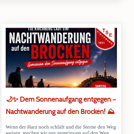
🌙✨ Dem Sonnenaufgang entgegen –
Nachtwanderung auf den Brocken! ⛰️
Wenn der Harz noch schläft und die Sterne den Weg
weisen, machen wir uns gemeinsam auf den Weg