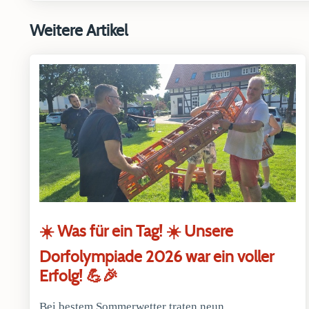
Weitere Artikel
☀️ Was für ein Tag! ☀️ Unsere
Dorfolympiade 2026 war ein voller
Erfolg! 💪🎉
Bei bestem Sommerwetter traten neun