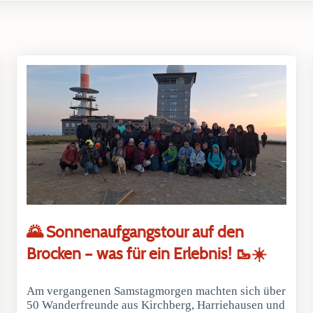
🌄 Sonnenaufgangstour auf den
Brocken – was für ein Erlebnis! 🥾☀️
Am vergangenen Samstagmorgen machten sich über
50 Wanderfreunde aus Kirchberg, Harriehausen und