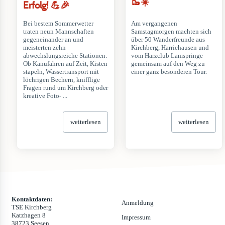
🥾☀️
Erfolg! 💪🎉
Bei bestem Sommerwetter
Am vergangenen
traten neun Mannschaften
Samstagmorgen machten sich
gegeneinander an und
über 50 Wanderfreunde aus
meisterten zehn
Kirchberg, Harriehausen und
abwechslungsreiche Stationen.
vom Harzclub Lamspringe
Ob Kanufahren auf Zeit, Kisten
gemeinsam auf den Weg zu
stapeln, Wassertransport mit
einer ganz besonderen Tour.
löchrigen Bechern, knifflige
Fragen rund um Kirchberg oder
kreative Foto- ...
weiterlesen
weiterlesen
Kontaktdaten:
Anmeldung
TSE Kirchberg
Katzhagen 8
Impressum
38723 Seesen