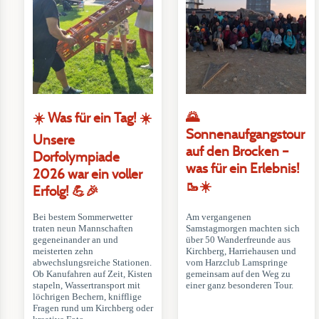
🌄
☀️ Was für ein Tag! ☀️
Sonnenaufgangstour
Unsere
auf den Brocken –
Dorfolympiade
was für ein Erlebnis!
2026 war ein voller
🥾☀️
Erfolg! 💪🎉
Bei bestem Sommerwetter
Am vergangenen
traten neun Mannschaften
Samstagmorgen machten sich
gegeneinander an und
über 50 Wanderfreunde aus
meisterten zehn
Kirchberg, Harriehausen und
abwechslungsreiche Stationen.
vom Harzclub Lamspringe
Ob Kanufahren auf Zeit, Kisten
gemeinsam auf den Weg zu
stapeln, Wassertransport mit
einer ganz besonderen Tour.
löchrigen Bechern, knifflige
Fragen rund um Kirchberg oder