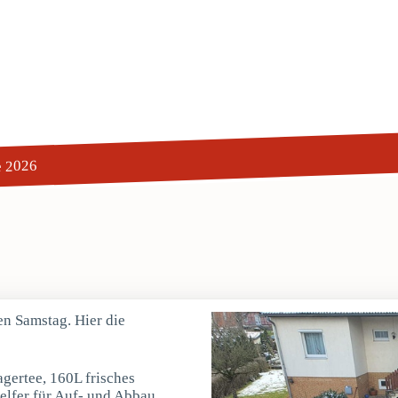
e 2026
en Samstag. Hier die
gertee, 160L frisches
elfer für Auf- und Abbau.