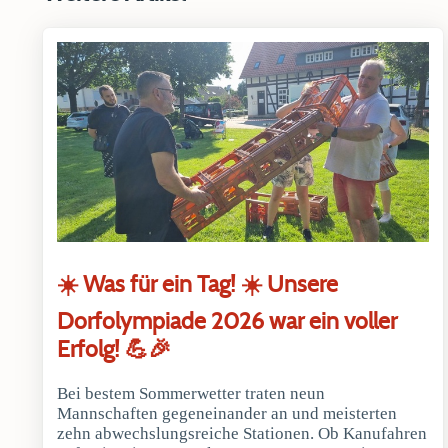
☀️ Was für ein Tag! ☀️ Unsere
Dorfolympiade 2026 war ein voller
Erfolg! 💪🎉
Bei bestem Sommerwetter traten neun
Mannschaften gegeneinander an und meisterten
zehn abwechslungsreiche Stationen. Ob Kanufahren