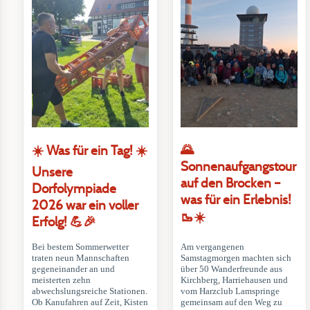
🌄
☀️ Was für ein Tag! ☀️
Sonnenaufgangstour
Unsere
auf den Brocken –
Dorfolympiade
was für ein Erlebnis!
2026 war ein voller
🥾☀️
Erfolg! 💪🎉
Bei bestem Sommerwetter
Am vergangenen
traten neun Mannschaften
Samstagmorgen machten sich
gegeneinander an und
über 50 Wanderfreunde aus
meisterten zehn
Kirchberg, Harriehausen und
abwechslungsreiche Stationen.
vom Harzclub Lamspringe
Ob Kanufahren auf Zeit, Kisten
gemeinsam auf den Weg zu