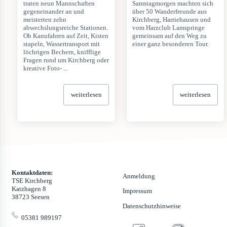
traten neun Mannschaften
Samstagmorgen machten sich
gegeneinander an und
über 50 Wanderfreunde aus
meisterten zehn
Kirchberg, Harriehausen und
abwechslungsreiche Stationen.
vom Harzclub Lamspringe
Ob Kanufahren auf Zeit, Kisten
gemeinsam auf den Weg zu
stapeln, Wassertransport mit
einer ganz besonderen Tour.
löchrigen Bechern, knifflige
Fragen rund um Kirchberg oder
kreative Foto- ...
weiterlesen
weiterlesen
Kontaktdaten:
Anmeldung
TSE Kirchberg
Katzhagen 8
Impressum
38723 Seesen
Datenschutzhinweise
05381 989197