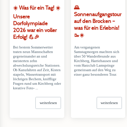
🌄
☀️ Was für ein Tag! ☀️
Sonnenaufgangstour
Unsere
auf den Brocken –
Dorfolympiade
was für ein Erlebnis!
2026 war ein voller
🥾☀️
Erfolg! 💪🎉
Bei bestem Sommerwetter
Am vergangenen
traten neun Mannschaften
Samstagmorgen machten sich
gegeneinander an und
über 50 Wanderfreunde aus
meisterten zehn
Kirchberg, Harriehausen und
abwechslungsreiche Stationen.
vom Harzclub Lamspringe
Ob Kanufahren auf Zeit, Kisten
gemeinsam auf den Weg zu
stapeln, Wassertransport mit
einer ganz besonderen Tour.
löchrigen Bechern, knifflige
Fragen rund um Kirchberg oder
kreative Foto- ...
weiterlesen
weiterlesen