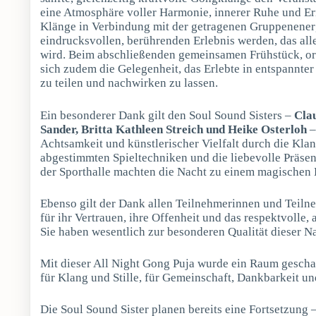
eine Atmosphäre voller Harmonie, innerer Ruhe und E
Klänge in Verbindung mit der getragenen Gruppenenerg
eindrucksvollen, berührenden Erlebnis werden, das all
wird. Beim abschließenden gemeinsamen Frühstück, org
sich zudem die Gelegenheit, das Erlebte in entspannte
zu teilen und nachwirken zu lassen.
Ein besonderer Dank gilt den Soul Sound Sisters –
Cla
Sander, Britta Kathleen Streich und Heike Osterloh
–
Achtsamkeit und künstlerischer Vielfalt durch die Klan
abgestimmten Spieltechniken und die liebevolle Präse
der Sporthalle machten die Nacht zu einem magischen 
Ebenso gilt der Dank allen Teilnehmerinnen und Teiln
für ihr Vertrauen, ihre Offenheit und das respektvolle,
Sie haben wesentlich zur besonderen Qualität dieser N
Mit dieser All Night Gong Puja wurde ein Raum gescha
für Klang und Stille, für Gemeinschaft, Dankbarkeit und
Die Soul Sound Sister planen bereits eine Fortsetzung 