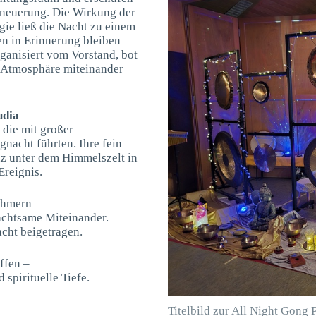
rneuerung. Die Wirkung der
ie ließ die Nacht zu einem
en in Erinnerung bleiben
anisiert vom Vorstand, bot
r Atmosphäre miteinander
udia
 die mit großer
gnacht führten. Ihre fein
nz unter dem Himmelszelt in
Ereignis.
ehmern
 achtsame Miteinander.
acht beigetragen.
ffen –
 spirituelle Tiefe.
–
Titelbild zur All Night Gong 