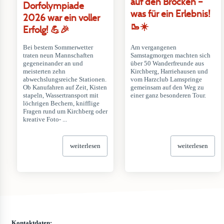
auf den Brocken –
Dorfolympiade
was für ein Erlebnis!
2026 war ein voller
🥾☀️
Erfolg! 💪🎉
Bei bestem Sommerwetter
Am vergangenen
traten neun Mannschaften
Samstagmorgen machten sich
gegeneinander an und
über 50 Wanderfreunde aus
meisterten zehn
Kirchberg, Harriehausen und
abwechslungsreiche Stationen.
vom Harzclub Lamspringe
Ob Kanufahren auf Zeit, Kisten
gemeinsam auf den Weg zu
stapeln, Wassertransport mit
einer ganz besonderen Tour.
löchrigen Bechern, knifflige
Fragen rund um Kirchberg oder
kreative Foto- ...
weiterlesen
weiterlesen
Kontaktdaten: