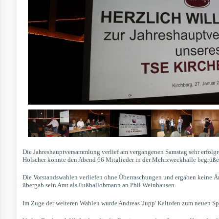
Die Jahreshauptversammlung verlief am vergangenen Samstag sehr erfolgre
Hölscher konnte den Abend 66 Mitglieder in der Mehrzweckhalle begrüße
Die Vorstandswahlen verliefen ohne Überraschungen und ergaben keine Ä
übergab sein Amt als Fußballobmann an Phil Weinhausen.
Im Zuge der weiteren Wahlen wurde Andreas 'Jupp' Kaltofen zum neuen Spo