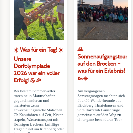
🌄
☀️ Was für ein Tag! ☀️
Sonnenaufgangstour
Unsere
auf den Brocken –
Dorfolympiade
was für ein Erlebnis!
2026 war ein voller
🥾☀️
Erfolg! 💪🎉
Bei bestem Sommerwetter
Am vergangenen
traten neun Mannschaften
Samstagmorgen machten sich
gegeneinander an und
über 50 Wanderfreunde aus
meisterten zehn
Kirchberg, Harriehausen und
abwechslungsreiche Stationen.
vom Harzclub Lamspringe
Ob Kanufahren auf Zeit, Kisten
gemeinsam auf den Weg zu
stapeln, Wassertransport mit
einer ganz besonderen Tour.
löchrigen Bechern, knifflige
Fragen rund um Kirchberg oder