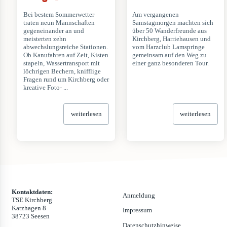
Bei bestem Sommerwetter
Am vergangenen
traten neun Mannschaften
Samstagmorgen machten sich
gegeneinander an und
über 50 Wanderfreunde aus
meisterten zehn
Kirchberg, Harriehausen und
abwechslungsreiche Stationen.
vom Harzclub Lamspringe
Ob Kanufahren auf Zeit, Kisten
gemeinsam auf den Weg zu
stapeln, Wassertransport mit
einer ganz besonderen Tour.
löchrigen Bechern, knifflige
Fragen rund um Kirchberg oder
kreative Foto- ...
weiterlesen
weiterlesen
Kontaktdaten:
Anmeldung
TSE Kirchberg
Katzhagen 8
Impressum
38723 Seesen
Datenschutzhinweise