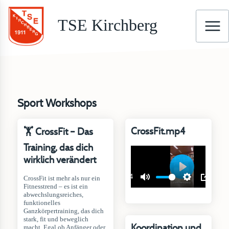
TSE Kirchberg
Sport Workshops
CrossFit.mp4
🏋 CrossFit – Das
Training, das dich
wirklich verändert
CrossFit ist mehr als nur ein
Fitnesstrend – es ist ein
abwechslungsreiches,
funktionelles
Ganzkörpertraining, das dich
stark, fit und beweglich
Koordination und
macht. Egal ob Anfänger oder