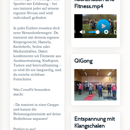
Sportler mit Erfahrung – bei
Fitness.mp4
uns trainiert jeder auf seinem
eigenen Niveau und wird
individuell gefördert.
In jeder Einheit erwarten dich
neue Herausforderungen: Du
trainierst mit deinem eigenen
Körpergewicht, Hanteln,
Kettlebells, Seilen oder
Medizinbällen. Dabei
kombinieren wir Elemente aus
QiGong
Ausdauertraining, Kraftsport,
Turnen und Intervalltraining –
so wird dir nie langweilig, und
du erzielst sichtbare
Fortschritte.
Was CrossFit besonders
macht:
- Du tranierst in einer Gruppe
und kannst die
Belastungsintensität auf deine
Entspannung mit
Bedürfnisse anpassen!
Klangschalen
Probier es aus!